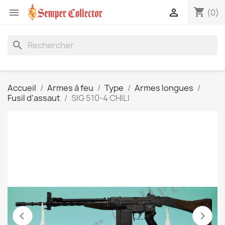
shopping_cart


(0)
search
Accueil
Armes à feu
Type
Armes longues
Fusil d’assaut
SIG 510-4 CHILI