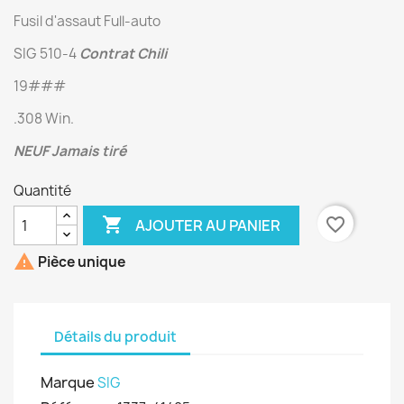
Fusil d'assaut Full-auto
SIG 510-4
Contrat Chili
19###
.308 Win.
NEUF Jamais tiré
Quantité

favorite_border
AJOUTER AU PANIER

Pièce unique
Détails du produit
Marque
SIG