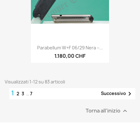
Parabellum W+F 06/29 Nera –...
1.180,00 CHF
Visualizzati 1-12 su 83 articoli
1

Successivo
2
3
…
7
Torna all'inizio
