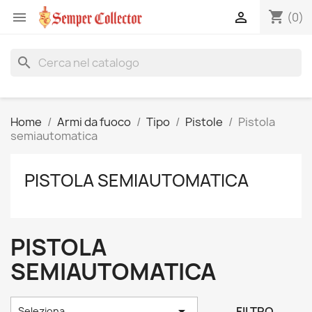
shopping_cart


(0)
search
Home
Armi da fuoco
Tipo
Pistole
Pistola
semiautomatica
PISTOLA SEMIAUTOMATICA
PISTOLA
SEMIAUTOMATICA

FILTRO
Seleziona