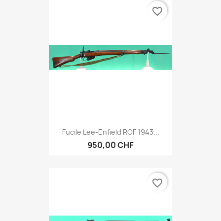
favorite_border
Fucile Lee-Enfield ROF 1943...
950,00 CHF
favorite_border