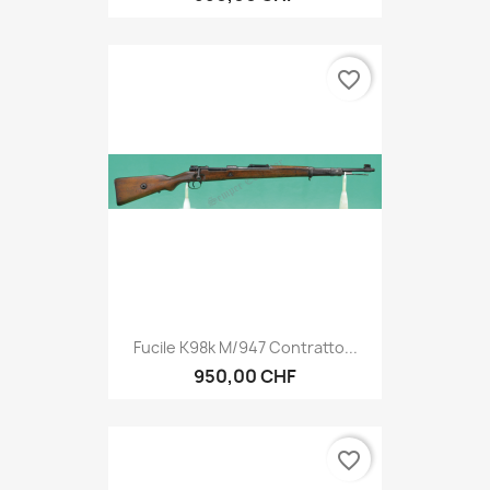
favorite_border
Fucile K98k M/947 Contratto...
950,00 CHF
favorite_border