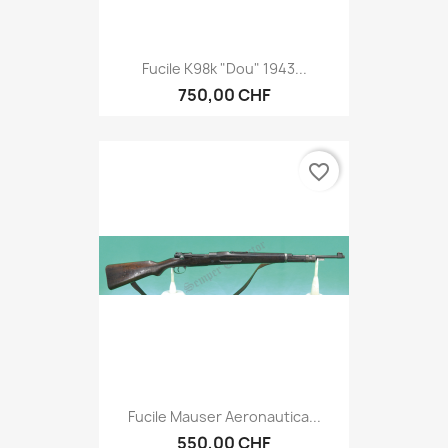
Fucile K98k "dou" 1943...
750,00 CHF
favorite_border
Fucile Mauser Aeronautica...
550,00 CHF