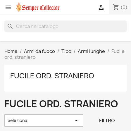
shopping_cart


(0)
search
Home
Armi da fuoco
Tipo
Armi lunghe
Fucile
ord. straniero
FUCILE ORD. STRANIERO
FUCILE ORD. STRANIERO

FILTRO
Seleziona