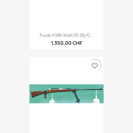
Fucile K98k WaA135 (byf)...
1.350,00 CHF
favorite_border