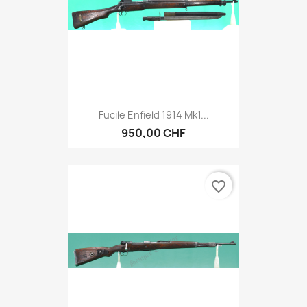
Fucile Enfield 1914 Mk1...
950,00 CHF
favorite_border