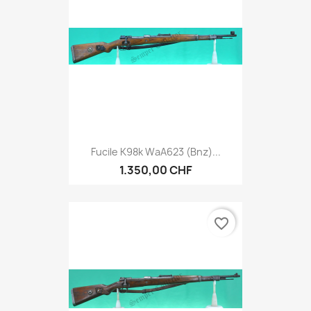
Fucile K98k WaA623 (bnz)...
1.350,00 CHF
favorite_border