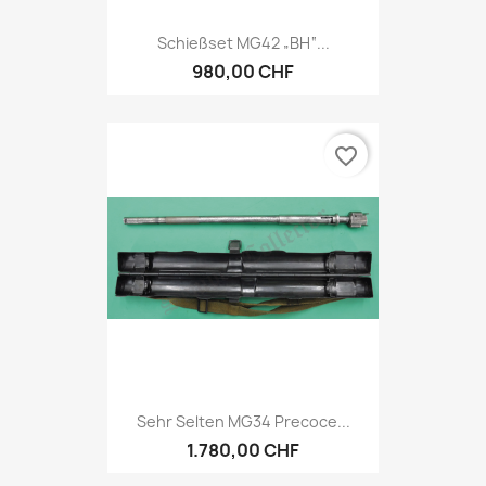
Schießset MG42 „BH“...
980,00 CHF
favorite_border
Sehr Selten MG34 Precoce...
1.780,00 CHF