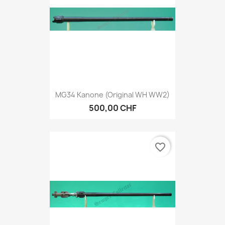
MG34 Kanone (Original WH WW2)
500,00 CHF
favorite_border