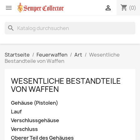
shopping_cart


(0)
search
Startseite
Feuerwaffen
Art
Wesentliche
Bestandteile von Waffen
WESENTLICHE BESTANDTEILE
VON WAFFEN
Gehäuse (Pistolen)
Lauf
Verschlussgehäuse
Verschluss
Oberer Teil des Gehäuses