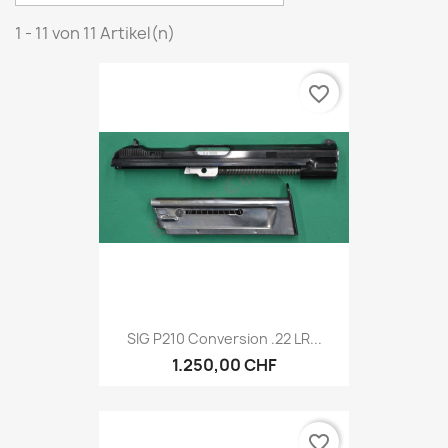
1 - 11 von 11 Artikel(n)
favorite_border
SIG P210 Conversion .22 LR...
1.250,00 CHF
favorite_border