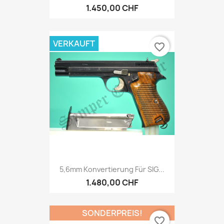
1.450,00 CHF
VERKAUFT
favorite_border
5,6mm Konvertierung Für SIG...
1.480,00 CHF
SONDERPREIS!
favorite_border