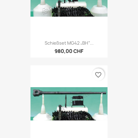
Schießset MG42 „BH“...
980,00 CHF
favorite_border