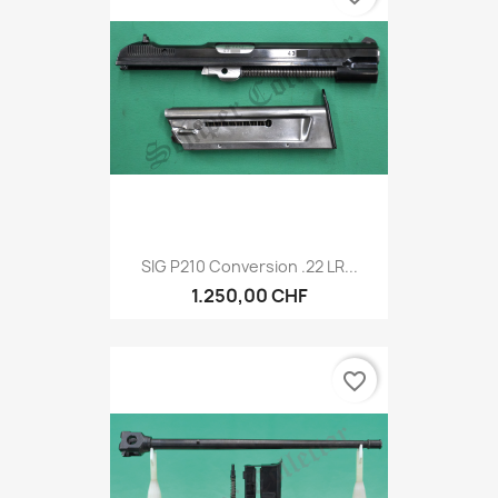
SIG P210 Conversion .22 LR...
1.250,00 CHF
favorite_border