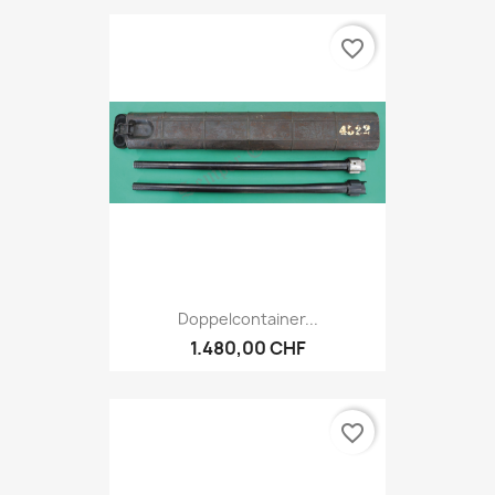
favorite_border
Doppelcontainer...
1.480,00 CHF
favorite_border