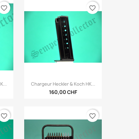
favorite_border
favorite_border
Vorschau

K...
Chargeur Heckler & Koch HK...
160,00 CHF
favorite_border
favorite_border