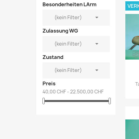
Besonderheiten LArm
VER

(kein Filter)
Zulassung WG

(kein Filter)
Zustand

(kein Filter)
Preis
T
40,00 CHF - 22.500,00 CHF