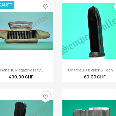
KAUFT
favorite_border
Vorschau
Vorschau


asche 10 Magazine FM25...
Chargeur Heckler & Koch H
400,00 CHF
60,00 CHF
favorite_border