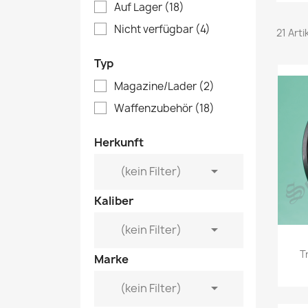
Auf Lager
(18)
Nicht verfügbar
(4)
21 Art
Typ
Magazine/Lader
(2)
Waffenzubehör
(18)
Herkunft

(kein Filter)
Kaliber

(kein Filter)
T
Marke

(kein Filter)