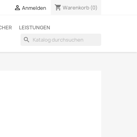
shopping_cart


Warenkorb
(0)
Anmelden
CHER
LEISTUNGEN
search