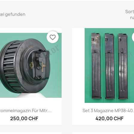
Sort
ikel gefunden
n
favorite_border
Vorschau
Vorschau


rommelmagazin Für Mitr....
Set 3 Magazine MP38-40.
250,00 CHF
420,00 CHF