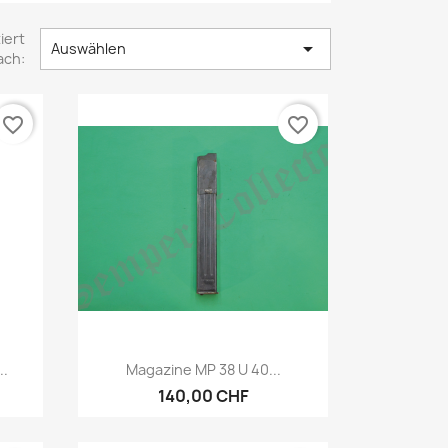
iert

Auswählen
ach:
favorite_border
favorite_border
Vorschau

..
Magazine MP 38 U 40...
140,00 CHF