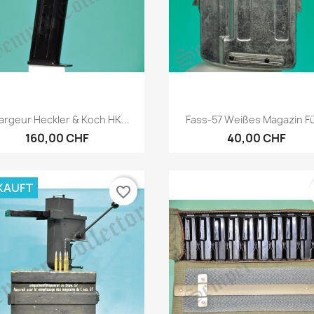
Vorschau
Vorschau


rgeur Heckler & Koch HK...
Fass-57 Weißes Magazin Für
160,00 CHF
40,00 CHF
KAUFT
favorite_border