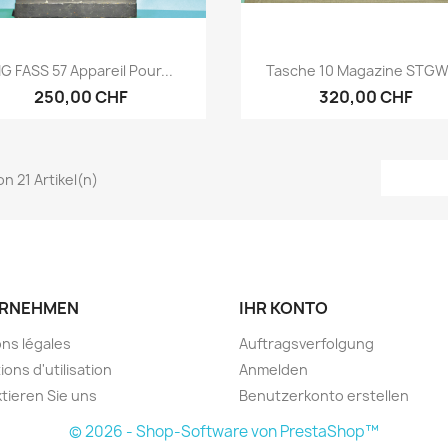
Vorschau
Vorschau


IG FASS 57 Appareil Pour...
Tasche 10 Magazine STGW
250,00 CHF
320,00 CHF
von 21 Artikel(n)
RNEHMEN
IHR KONTO
ns légales
Auftragsverfolgung
ions d'utilisation
Anmelden
tieren Sie uns
Benutzerkonto erstellen
© 2026 - Shop-Software von PrestaShop™