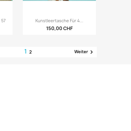
Vorschau

 57
Kunstleertasche Für 4...
150,00 CHF
1

Weiter
2