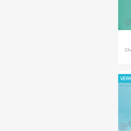
Cha
VER