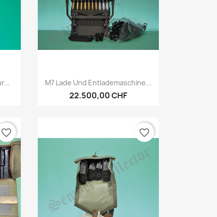
Vorschau

...
M7 Lade Und Entlademaschine...
22.500,00 CHF
favorite_border
favorite_border