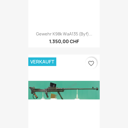
Gewehr K98k WaA135 (byf)...
1.350,00 CHF
VERKAUFT
favorite_border