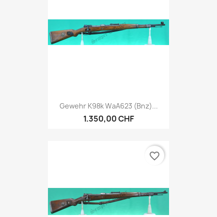
Gewehr K98k WaA623 (bnz)...
1.350,00 CHF
favorite_border