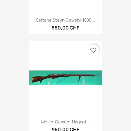
Seltene Steyr-Gewehr 1886...
550,00 CHF
favorite_border
Mosin-Gewehr Nagant...
950,00 CHF