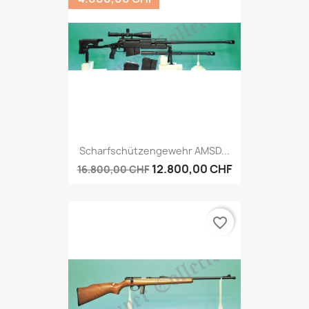
Scharfschützengewehr AMSD...
12.800,00 CHF
16.800,00 CHF
favorite_border