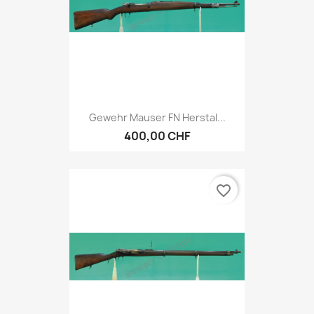
Gewehr Mauser FN Herstal...
400,00 CHF
favorite_border