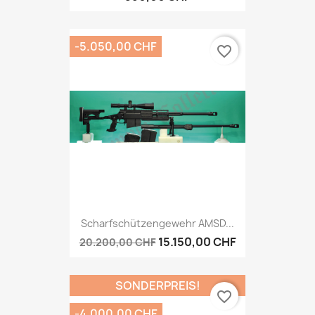
-5.050,00 CHF
favorite_border
Scharfschützengewehr AMSD...
15.150,00 CHF
20.200,00 CHF
SONDERPREIS!
favorite_border
-4.000,00 CHF