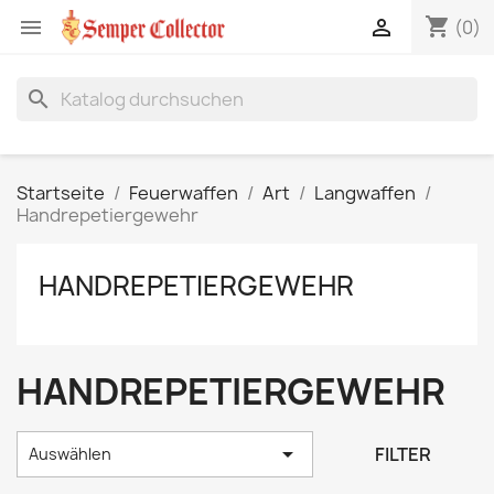
shopping_cart


(0)
search
Startseite
Feuerwaffen
Art
Langwaffen
Handrepetiergewehr
HANDREPETIERGEWEHR
HANDREPETIERGEWEHR

FILTER
Auswählen