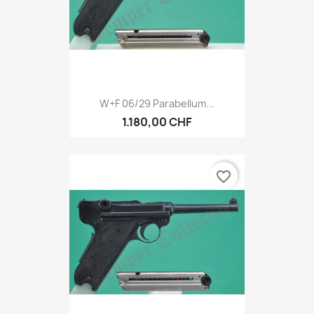
W+F 06/29 Parabellum...
1.180,00 CHF
favorite_border