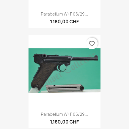
Parabellum W+F 06/29...
1.180,00 CHF
favorite_border
Parabellum W+F 06/29...
1.180,00 CHF