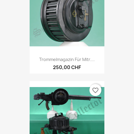
Trommelmagazin Für Mitr....
250,00 CHF
favorite_border