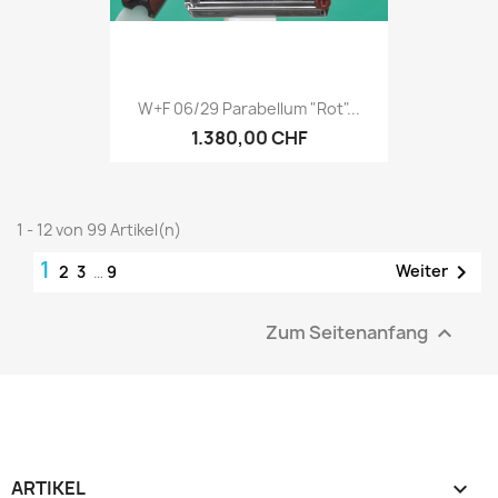
W+F 06/29 Parabellum "Rot"...
1.380,00 CHF
1 - 12 von 99 Artikel(n)
1

Weiter
2
3
…
9
Zum Seitenanfang

ARTIKEL
