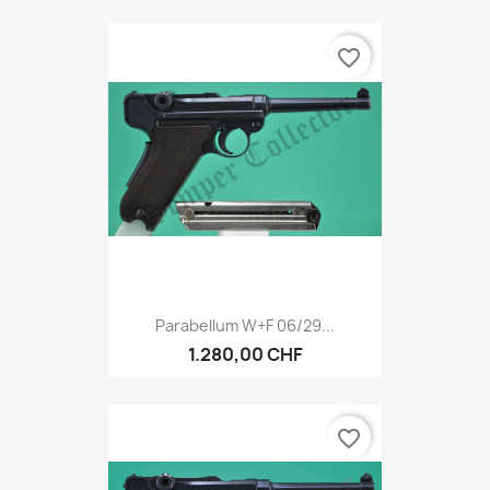
favorite_border
Parabellum W+F 06/29...
1.280,00 CHF
favorite_border