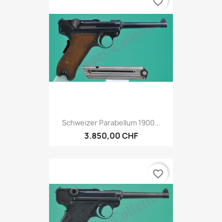
favorite_border
Schweizer Parabellum 1900...
3.850,00 CHF
favorite_border