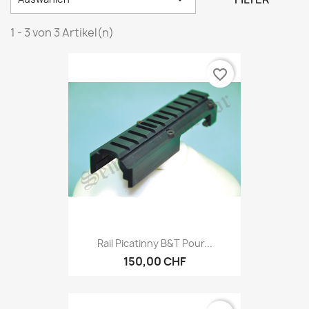
1 - 3 von 3 Artikel(n)
favorite_border
Rail Picatinny B&T Pour...
150,00 CHF