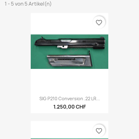
1 - 5 von 5 Artikel(n)
favorite_border
SIG P210 Conversion .22 LR...
1.250,00 CHF
favorite_border