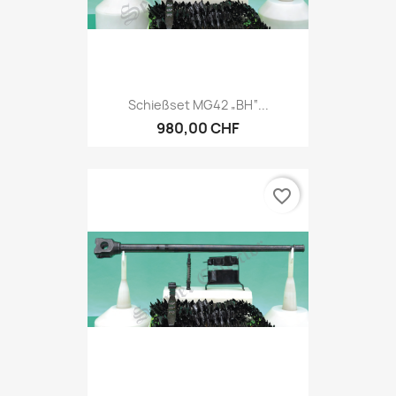
Schießset MG42 „BH“...
980,00 CHF
favorite_border