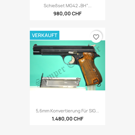
Schießset MG42 „BH“...
980,00 CHF
VERKAUFT
favorite_border
5,6mm Konvertierung Für SIG...
1.480,00 CHF