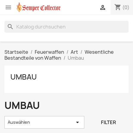
shopping_cart


(0)
search
Startseite
Feuerwaffen
Art
Wesentliche
Bestandteile von Waffen
Umbau
UMBAU
UMBAU

FILTER
Auswählen