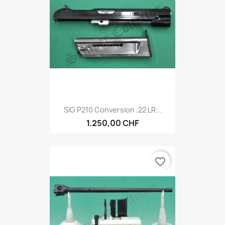
SIG P210 Conversion .22 LR...
1.250,00 CHF
favorite_border